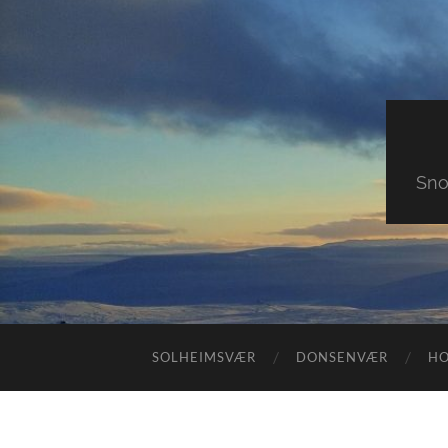
Sno
SOLHEIMSVÆR
DONSENVÆR
H