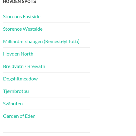
HOVDEN SPOTS
Storenos Eastside
Storenos Westside
Milliardærshaugen (Remestøylflotti)
Hovden North
Breidvatn / Breivatn
Dogshitmeadow
Tjørnbrotbu
Svånuten
Garden of Eden